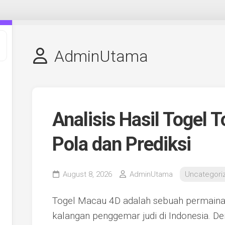
AdminUtama
Analisis Hasil Togel 
Pola dan Prediksi
August 8, 2026
AdminUtama
Uncategori
Togel Macau 4D adalah sebuah permainan l
kalangan penggemar judi di Indonesia. 