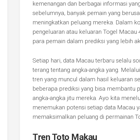
kemenangan dan berbagai informasi yang d
sebelumnya, banyak pemain yang berusa
meningkatkan peluang mereka. Dalam kont
pengeluaran atau keluaran Togel Macau
para pemain dalam prediksi yang lebih ak
Setiap hari, data Macau terbaru selalu 
terang tentang angka-angka yang. Melalui
tren yang muncul dalam hasil keluaran 
beberapa prediksi yang bisa membantu
angka-angka jitu mereka. Ayo kita menel
menemukan potensi setiap data Macau y
memaksimalkan peluang di permainan To
Tren Toto Makau