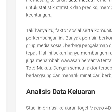
untuk statistik statistik dan prediksi 
keuntungan.
Tak hanya itu, faktor sosial serta komun
perkembangan ini. Banyak pemain berkom
grup media sosial, berbagi pengalaman d
tepat. Hal ini bukan hanya membangun ra
juga menambah wawasan bersama tent
Toto Makau. Dengan semua faktor terseb
berlangsung dan menarik minat dari berb
Analisis Data Keluaran
Studi informasi keluaran togel Macao 4D