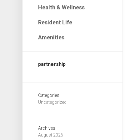
Health & Wellness
Resident Life
Amenities
partnership
Categories
Uncategorized
Archives
August 2026