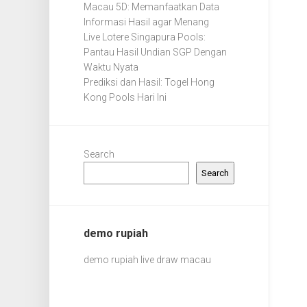
Macau 5D: Memanfaatkan Data
Informasi Hasil agar Menang
Live Lotere Singapura Pools:
Pantau Hasil Undian SGP Dengan
Waktu Nyata
Prediksi dan Hasil: Togel Hong
Kong Pools Hari Ini
Search
Search
demo rupiah
demo rupiah
live draw macau