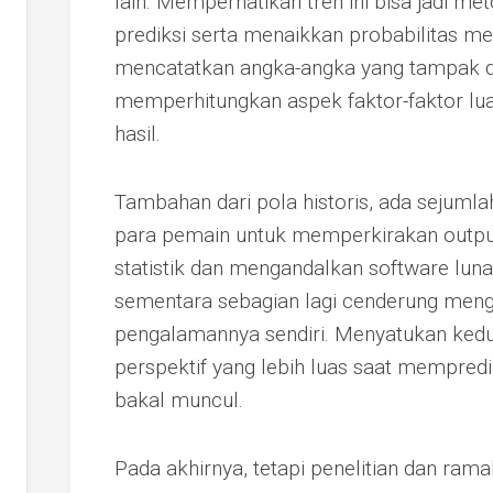
lain. Memperhatikan tren ini bisa jadi m
prediksi serta menaikkan probabilitas m
mencatatkan angka-angka yang tampak d
memperhitungkan aspek faktor-faktor l
hasil.
Tambahan dari pola historis, ada sejumlah
para pemain untuk memperkirakan outpu
statistik dan mengandalkan software luna
sementara sebagian lagi cenderung menga
pengalamannya sendiri. Menyatukan kedu
perspektif yang lebih luas saat mempre
bakal muncul.
Pada akhirnya, tetapi penelitian dan ram