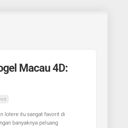
Togel Macau 4D:
zed
otere itu sangat favorit di
Dengan banyaknya peluang