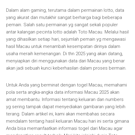
Dalam alam gaming, terutama dalam permainan lotto, data
yang akurat dan mutakhir sangat berharga bagi beberapa
pemain. Salah satu permainan yg sangat sekali populer
antar kalangan pecinta lotto adalah Toto Macau. Melalui hasil
yang dihasilkan setiap hari, sejumlah pemain yg mengawasi
hasil Macau untuk menambah kesempatan dirinya dalam
usaha meraih kemenangan. Di thn 2025 yang akan datang,
menyiapkan diri menggunakan data dari Macau yang benar
akan jadi sebuah kunci keberhasilan dalam proses bermain.
Untuk Anda yang berminat dengan togel Macau, memahami
pola serta angka-angka data informasi Macau 2025 akan
amat membantu. Informasi tentang keluaran dan numbers
yg sering tampak dapat menyediakan gambaran yang lebih
terang. Dalam artikel ini, kami akan membahas secara
mendalam tentang hasil keluaran Macau hari ini serta gimana
Anda bisa memanfaatkan informasi togel dari Macau agar