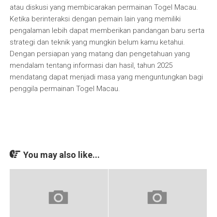
atau diskusi yang membicarakan permainan Togel Macau.
Ketika berinteraksi dengan pemain lain yang memiliki
pengalaman lebih dapat memberikan pandangan baru serta
strategi dan teknik yang mungkin belum kamu ketahui.
Dengan persiapan yang matang dan pengetahuan yang
mendalam tentang informasi dan hasil, tahun 2025
mendatang dapat menjadi masa yang menguntungkan bagi
penggila permainan Togel Macau.
You may also like...