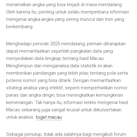
meramalkan angka yang bisa terjadi di masa mendatang.
Oleh karena itu, penting untuk selalu memperbarui informasi
mengenai angka-angka yang sering muncul dan tren yang
berkembang.
Menghadapi periode 2025 mendatang, pemain diharapkan
dapat memanfaatkan sejumlah pangkalan data yang
menyediakan data lengkap tentang hasil Macau.
Menghimpun dan menganalisa data statistik ini akan
memberikan pandangan yang lebih jelas tentang pola serta
potensi nomor yang bisa ditarik. Dengan memanfaatkan
strategi analisa yang efektif, seperti memperhatikan nomor
panas dan angka dingin, bisa meningkatkan kemungkinan
kemenangan. Tak hanya itu, informasi terkini mengenai hasil
Macao sekarang juga sangat krusial untuk diikutsertakan
untuk analisis.
togel macau
Sebagai penutup, tidak ada salahnya bagi mengikuti forum