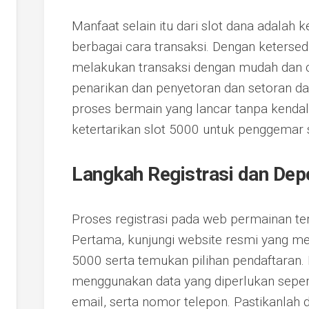
Manfaat selain itu dari slot dana adala
berbagai cara transaksi. Dengan ketersed
melakukan transaksi dengan mudah dan c
penarikan dan penyetoran dan setoran da
proses bermain yang lancar tanpa kendal
ketertarikan slot 5000 untuk penggemar s
Langkah Registrasi dan Dep
Proses registrasi pada web permainan ter
Pertama, kunjungi website resmi yang
5000 serta temukan pilihan pendaftaran.
menggunakan data yang diperlukan seper
email, serta nomor telepon. Pastikanlah