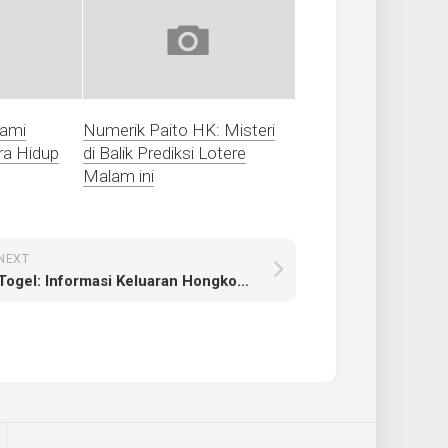
lami
Numerik Paito HK: Misteri
ra Hidup
di Balik Prediksi Lotere
Malam ini
NEXT
Togel: Informasi Keluaran Hongkong Paling Baru bagi Anda