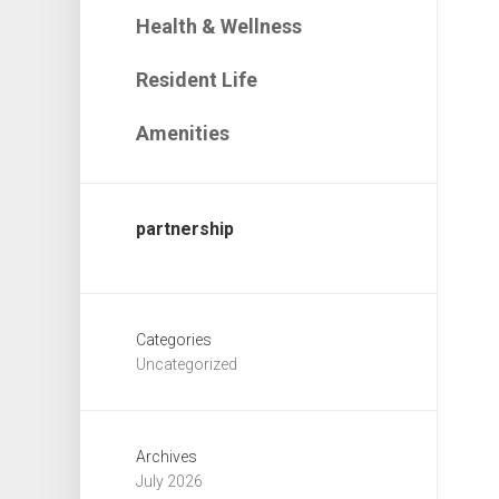
Health & Wellness
Resident Life
Amenities
partnership
Categories
Uncategorized
Archives
July 2026