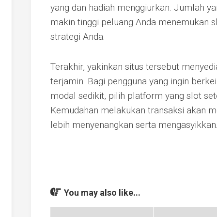
yang dan hadiah menggiurkan. Jumlah yang
makin tinggi peluang Anda menemukan slot
strategi Anda.
Terakhir, yakinkan situs tersebut menye
terjamin. Bagi pengguna yang ingin ber
modal sedikit, pilih platform yang slot s
Kemudahan melakukan transaksi akan 
lebih menyenangkan serta mengasyikkan
You may also like...