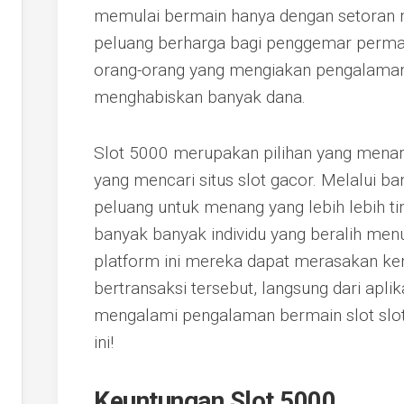
memulai bermain hanya dengan setoran m
peluang berharga bagi penggemar permain
orang-orang yang mengiakan pengalaman
menghabiskan banyak dana.
Slot 5000 merupakan pilihan yang menari
yang mencari situs slot gacor. Melalui b
peluang untuk menang yang lebih lebih t
banyak banyak individu yang beralih menu
platform ini mereka dapat merasakan ke
bertransaksi tersebut, langsung dari apli
mengalami pengalaman bermain slot slo
ini!
Keuntungan Slot 5000