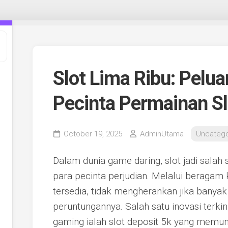
Slot Lima Ribu: Pelu
Pecinta Permainan Sl
October 19, 2025
AdminUtama
Uncatego
Dalam dunia game daring, slot jadi salah 
para pecinta perjudian. Melalui beragam
tersedia, tidak mengherankan jika banyak
peruntungannya. Salah satu inovasi ter
gaming ialah slot deposit 5k yang memu